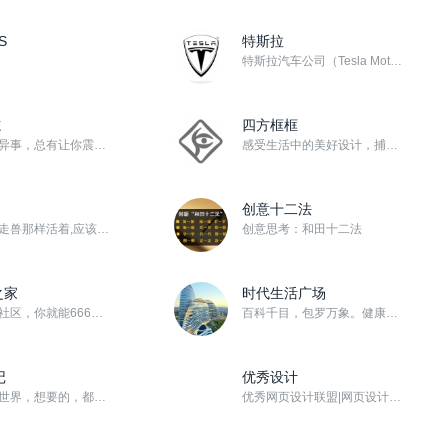
S
特斯拉
特斯拉汽车公司（Tesla Motors），一家生产和销售电动汽车以及零件的公司，只制造纯电动车，成...
志
四方框框
世界奇闻异事，总有让你震撼的！
感受生活中的美好设计，捕捉生命中的幸福影像！关注【头条号/四方框框】查看更多精彩内容！ 博客类社区，...
创意十二法
人不能像走兽那样活着,应该追求知识和美德
创意思考：和田十二法
之家
时代生活广场
有了这个社区，你就能666的玩转win10
百科千目，包罗万象。健康生活人文历史旅游时尚创业励志经济社会天下大势... ...，新资讯，正能量。...
记
优秀设计
用镜头看世界，想要的，都在115社区！
优秀网页设计联盟|网页设计讲座|网页设计教程|聊设计|优设哥|你丫才美工|獠麝鸡|网站模板|WebU...