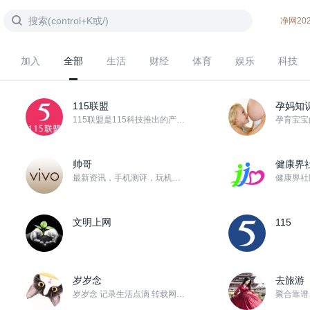
净网20
加入
全部
生活
财经
体育
娱乐
科技
115联盟
孕妈知
115联盟是115科技推出的产品推广平台，本着“推广有奖、收益共享”的宗旨，联盟成员通过推广销售11...
帅哥
健康界
最新资讯，手机测评，玩机技巧……应有尽有！！
文明上网
115
岁岁念
去旅游
岁岁念 记录生活点滴 转载网络精华