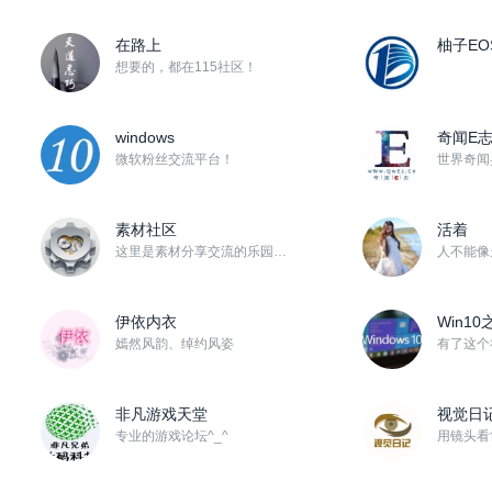
在路上
柚子EO
想要的，都在115社区！
windows
奇闻E
微软粉丝交流平台！
素材社区
活着
这里是素材分享交流的乐园！期待大家能多分享自己收藏的影视后期、平面设计、网站制作等一切工作中可以用到...
伊依内衣
Win10
嫣然风韵、绰约风姿
非凡游戏天堂
视觉日
专业的游戏论坛^_^