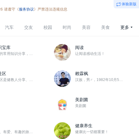
体验新版
26
请遵守《
服务协议
》严禁违法违规信息
汽车
交友
校园
时尚
美容
美食
更多
识宝库
阅读
孕育宝宝的常用知识分享，祝宝宝健康
让阅读感动生活！
社区
赖霖枫
健康界社区是健教人分享、交流和学习的平台。 共建共享，健康中国。
汉族，男♂，1982年10月5日周二生，天秤座♎，AB血型， 广东梅州人，出生于兴宁市刁坊镇， 现任...
美剧菌
美剧菌
健康养生
聚合靠谱、有爱、有趣的旅游资讯与人群！
健康比一切都重要！