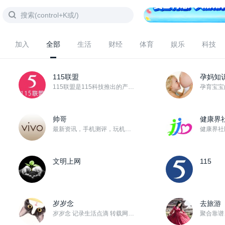
加入
全部
生活
财经
体育
娱乐
科技
115联盟
孕妈知
115联盟是115科技推出的产品推广平台，本着“推广有奖、收益共享”的宗旨，联盟成员通过推广销售11...
帅哥
健康界
最新资讯，手机测评，玩机技巧……应有尽有！！
文明上网
115
岁岁念
去旅游
岁岁念 记录生活点滴 转载网络精华