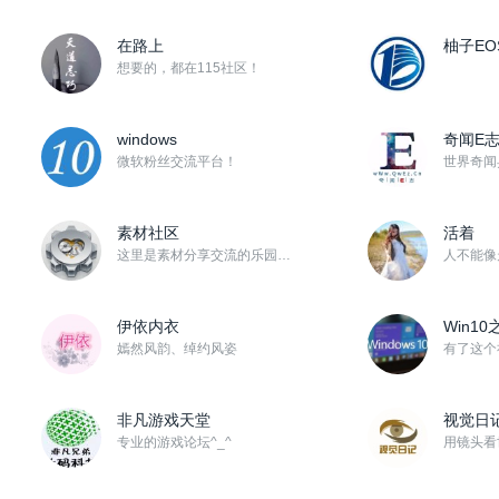
在路上
柚子EO
想要的，都在115社区！
windows
奇闻E
微软粉丝交流平台！
素材社区
活着
这里是素材分享交流的乐园！期待大家能多分享自己收藏的影视后期、平面设计、网站制作等一切工作中可以用到...
伊依内衣
Win10
嫣然风韵、绰约风姿
非凡游戏天堂
视觉日
专业的游戏论坛^_^