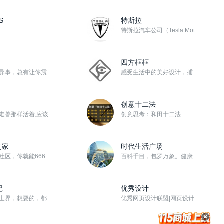
S
特斯拉
特斯拉汽车公司（Tesla Motors），一家生产和销售电动汽车以及零件的公司，只制造纯电动车，成...
志
四方框框
世界奇闻异事，总有让你震撼的！
感受生活中的美好设计，捕捉生命中的幸福影像！关注【头条号/四方框框】查看更多精彩内容！ 博客类社区，...
创意十二法
人不能像走兽那样活着,应该追求知识和美德
创意思考：和田十二法
之家
时代生活广场
有了这个社区，你就能666的玩转win10
百科千目，包罗万象。健康生活人文历史旅游时尚创业励志经济社会天下大势... ...，新资讯，正能量。...
记
优秀设计
用镜头看世界，想要的，都在115社区！
优秀网页设计联盟|网页设计讲座|网页设计教程|聊设计|优设哥|你丫才美工|獠麝鸡|网站模板|WebU...