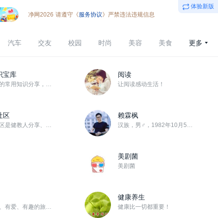
体验新版
净网2026
请遵守《
服务协议
》严禁违法违规信息
汽车
交友
校园
时尚
美容
美食
更多
识宝库
阅读
孕育宝宝的常用知识分享，祝宝宝健康
让阅读感动生活！
社区
赖霖枫
健康界社区是健教人分享、交流和学习的平台。 共建共享，健康中国。
汉族，男♂，1982年10月5日周二生，天秤座♎，AB血型， 广东梅州人，出生于兴宁市刁坊镇， 现任...
美剧菌
美剧菌
健康养生
聚合靠谱、有爱、有趣的旅游资讯与人群！
健康比一切都重要！