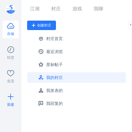
江湖
村庄
游戏
我聊
创建村庄
存储
村庄首页
最近浏览
社交
星标帖子
我的村庄
生活
我发表的
我回复的
新建