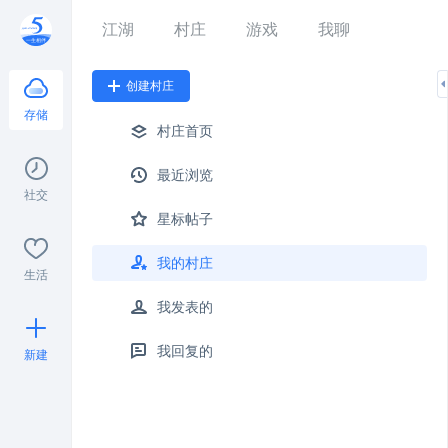
江湖
村庄
游戏
我聊
创建村庄
存储
村庄首页
最近浏览
社交
星标帖子
我的村庄
生活
我发表的
我回复的
新建