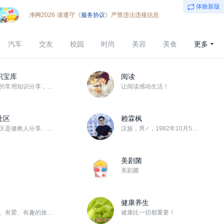
体验新版
净网2026
请遵守《
服务协议
》严禁违法违规信息
汽车
交友
校园
时尚
美容
美食
更多
识宝库
阅读
孕育宝宝的常用知识分享，祝宝宝健康
让阅读感动生活！
社区
赖霖枫
健康界社区是健教人分享、交流和学习的平台。 共建共享，健康中国。
汉族，男♂，1982年10月5日周二生，天秤座♎，AB血型， 广东梅州人，出生于兴宁市刁坊镇， 现任...
美剧菌
美剧菌
健康养生
聚合靠谱、有爱、有趣的旅游资讯与人群！
健康比一切都重要！