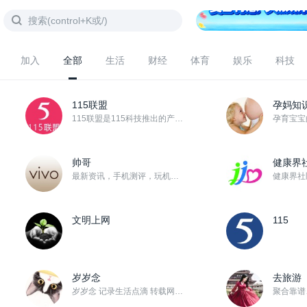
加入
全部
生活
财经
体育
娱乐
科技
115联盟
孕妈知
115联盟是115科技推出的产品推广平台，本着“推广有奖、收益共享”的宗旨，联盟成员通过推广销售11...
帅哥
健康界
最新资讯，手机测评，玩机技巧……应有尽有！！
文明上网
115
岁岁念
去旅游
岁岁念 记录生活点滴 转载网络精华