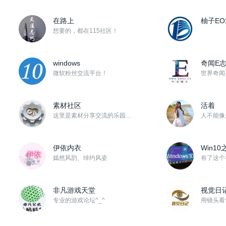
在路上
柚子EO
想要的，都在115社区！
windows
奇闻E
微软粉丝交流平台！
素材社区
活着
这里是素材分享交流的乐园！期待大家能多分享自己收藏的影视后期、平面设计、网站制作等一切工作中可以用到...
伊依内衣
Win10
嫣然风韵、绰约风姿
非凡游戏天堂
视觉日
专业的游戏论坛^_^