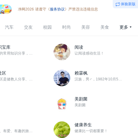
体验新版
净网2026
请遵守《
服务协议
》严禁违法违规信息
汽车
交友
校园
时尚
美容
美食
更多
识宝库
阅读
孕育宝宝的常用知识分享，祝宝宝健康
让阅读感动生活！
社区
赖霖枫
健康界社区是健教人分享、交流和学习的平台。 共建共享，健康中国。
汉族，男♂，1982年10月5日周二生，天秤座♎，AB血型， 广东梅州人，出生于兴宁市刁坊镇， 现任...
美剧菌
美剧菌
健康养生
聚合靠谱、有爱、有趣的旅游资讯与人群！
健康比一切都重要！