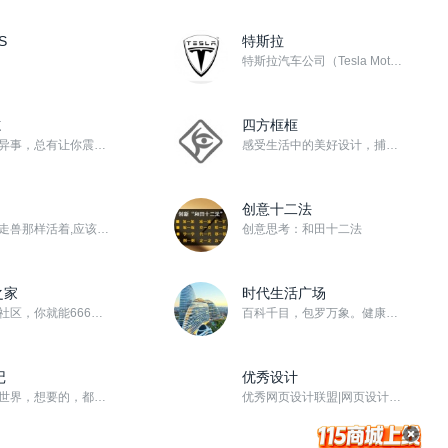
S
特斯拉
特斯拉汽车公司（Tesla Motors），一家生产和销售电动汽车以及零件的公司，只制造纯电动车，成...
志
四方框框
世界奇闻异事，总有让你震撼的！
感受生活中的美好设计，捕捉生命中的幸福影像！关注【头条号/四方框框】查看更多精彩内容！ 博客类社区，...
创意十二法
人不能像走兽那样活着,应该追求知识和美德
创意思考：和田十二法
之家
时代生活广场
有了这个社区，你就能666的玩转win10
百科千目，包罗万象。健康生活人文历史旅游时尚创业励志经济社会天下大势... ...，新资讯，正能量。...
记
优秀设计
用镜头看世界，想要的，都在115社区！
优秀网页设计联盟|网页设计讲座|网页设计教程|聊设计|优设哥|你丫才美工|獠麝鸡|网站模板|WebU...