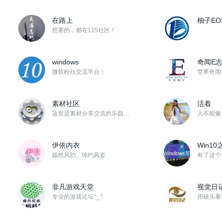
在路上
柚子EO
想要的，都在115社区！
windows
奇闻E
微软粉丝交流平台！
素材社区
活着
这里是素材分享交流的乐园！期待大家能多分享自己收藏的影视后期、平面设计、网站制作等一切工作中可以用到...
伊依内衣
Win10
嫣然风韵、绰约风姿
非凡游戏天堂
视觉日
专业的游戏论坛^_^