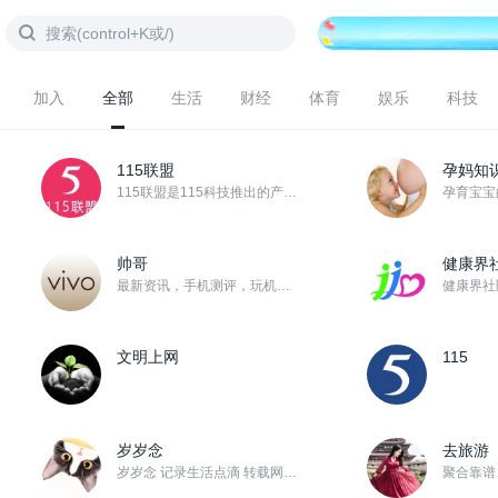
加入
全部
生活
财经
体育
娱乐
科技
115联盟
孕妈知
115联盟是115科技推出的产品推广平台，本着“推广有奖、收益共享”的宗旨，联盟成员通过推广销售11...
帅哥
健康界
最新资讯，手机测评，玩机技巧……应有尽有！！
文明上网
115
岁岁念
去旅游
岁岁念 记录生活点滴 转载网络精华