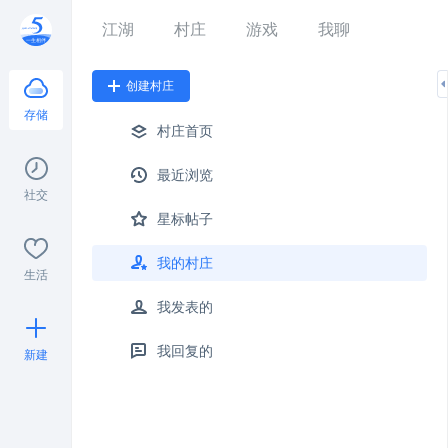
江湖
村庄
游戏
我聊
创建村庄
存储
村庄首页
最近浏览
社交
星标帖子
我的村庄
生活
我发表的
我回复的
新建