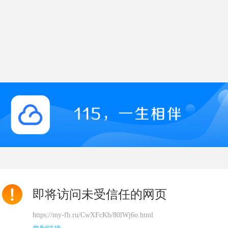
即将访问未受信任的网页
https://my-fb.ru/CwXFcKb/80lWj6o.html