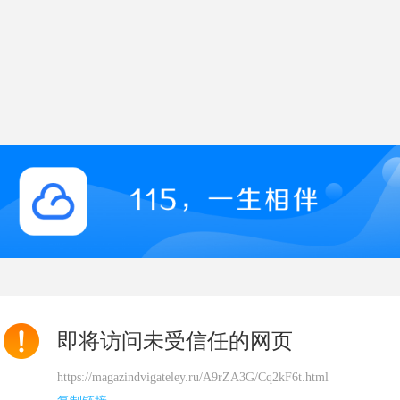
即将访问未受信任的网页
https://magazindvigateley.ru/A9rZA3G/Cq2kF6t.html