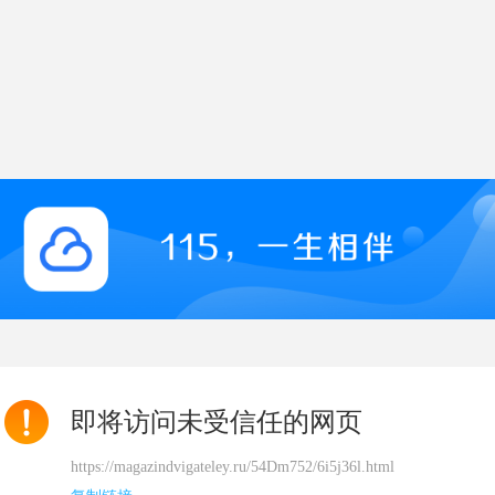
即将访问未受信任的网页
https://magazindvigateley.ru/54Dm752/6i5j36l.html